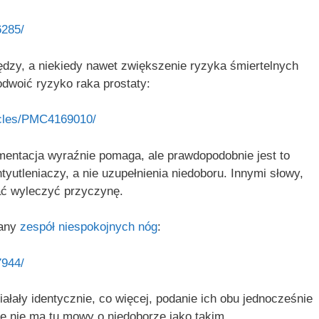
6285/
niędzy, a niekiedy nawet zwiększenie ryzyka śmiertelnych
dwoić ryzyko raka prostaty:
icles/PMC4169010/
mentacja wyraźnie pomaga, ale prawdopodobnie jest to
yutleniaczy, a nie uzupełnienia niedoboru. Innymi słowy,
ć wyleczyć przyczynę.
wany
zespół niespokojnych nóg
:
7944/
ałały identycznie, co więcej, podanie ich obu jednocześnie
że nie ma tu mowy o niedoborze jako takim.