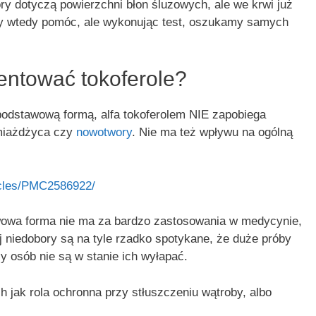
ry dotyczą powierzchni błon śluzowych, ale we krwi już
by wtedy pomóc, ale wykonując test, oszukamy samych
entować tokoferole?
odstawową formą, alfa tokoferolem NIE zapobiega
 miażdżyca czy
nowotwory
. Nie ma też wpływu na ogólną
icles/PMC2586922/
wowa forma nie ma za bardzo zastosowania w medycynie,
j niedobory są na tyle rzadko spotykane, że duże próby
cy osób nie są w stanie ich wyłapać.
 jak rola ochronna przy stłuszczeniu wątroby, albo