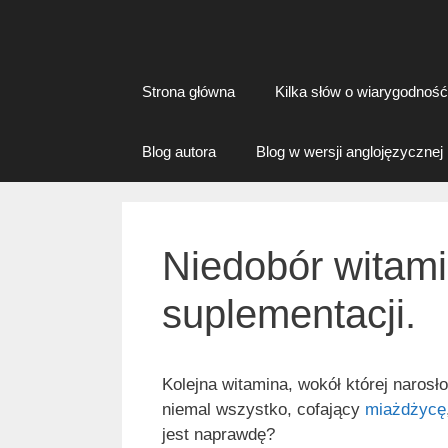
Strona główna
Kilka słów o wiarygodnoś
Blog autora
Blog w wersji anglojęzycznej
Niedobór witami
suplementacji.
Kolejna witamina, wokół której narosł
niemal wszystko, cofający
miażdżycę
jest naprawdę?