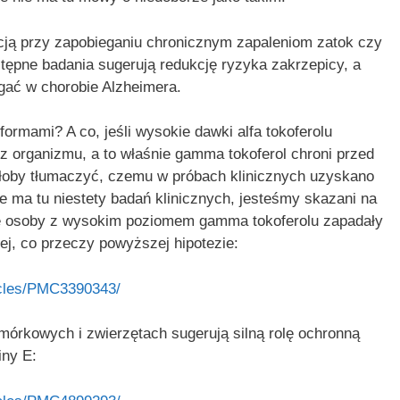
cją przy zapobieganiu chronicznym zapaleniom zatok czy
stępne badania sugerują redukcję ryzyka zakrzepicy, a
gać w chorobie Alzheimera.
formami? A co, jeśli wysokie dawki alfa tokoferolu
 organizmu, a to właśnie gamma tokoferol chroni przed
oby tłumaczyć, czemu w próbach klinicznych uzyskano
 ma tu niestety badań klinicznych, jesteśmy skazani na
że osoby z wysokim poziomem gamma tokoferolu zapadały
iej, co przeczy powyższej hipotezie:
icles/PMC3390343/
komórkowych i zwierzętach sugerują silną rolę ochronną
iny E: