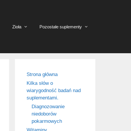
Zioła
Pozostałe suplementy
Strona główna
Kilka słów o
wiarygodność badań nad
suplementami.
Diagnozowanie
niedoborów
pokarmowych
Witaminy