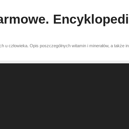
armowe. Encyklopedia
h u człowieka. Opis poszczególnych witamin i minerałów, a także i