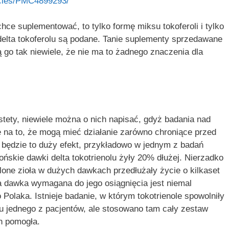
icles/PMC4899293/
hce suplementować, to tylko formę miksu tokoferoli i tylko
delta tokoferolu są podane. Tanie suplementy sprzedawane
ą go tak niewiele, że nie ma to żadnego znaczenia dla
stety, niewiele można o nich napisać, gdyż badania nad
 na to, że mogą mieć działanie zarówno chroniące przed
e będzie to duży efekt, przykładowo w jednym z badań
ńskie dawki delta tokotrienolu żyły 20% dłużej. Nierzadko
lone zioła w dużych dawkach przedłużały życie o kilkaset
a dawka wymagana do jego osiągnięcia jest niemal
 Polaka. Istnieje badanie, w którym tokotrienole spowolniły
 u jednego z pacjentów, ale stosowano tam cały zestaw
ch pomogła.