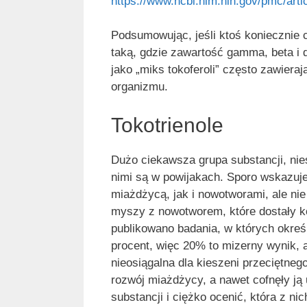
https://www.ncbi.nlm.nih.gov/pmc/art
Podsumowując, jeśli ktoś koniecznie c
taką, gdzie zawartość gamma, beta i 
jako „miks tokoferoli” często zawieraj
organizmu.
Tokotrienole
Dużo ciekawsza grupa substancji, nie
nimi są w powijakach. Sporo wskazuje
miażdżycą, jak i nowotworami, ale ni
myszy z nowotworem, które dostały ko
publikowano badania, w których okreś
procent, więc 20% to mizerny wynik, 
nieosiągalna dla kieszeni przeciętnego
rozwój miażdżycy, a nawet cofnęły ją
substancji i ciężko ocenić, która z ni