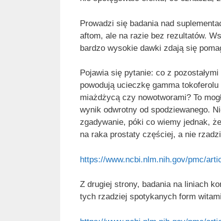
Prowadzi się badania nad suplementa
aftom, ale na razie bez rezultatów. W
bardzo wysokie dawki zdają się poma
Pojawia się pytanie: co z pozostałymi 
powodują ucieczkę gamma tokoferolu z
miażdżycą czy nowotworami? To mogł
wynik odwrotny od spodziewanego. Nie
zgadywanie, póki co wiemy jednak, 
na raka prostaty częściej, a nie rzadz
https://www.ncbi.nlm.nih.gov/pmc/art
Z drugiej strony, badania na liniach 
tych rzadziej spotykanych form witam