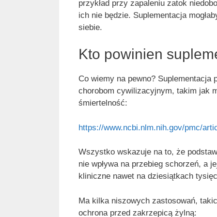
przykład przy zapaleniu zatok niedobo
ich nie będzie. Suplementacja mogła
siebie.
Kto powinien suplem
Co wiemy na pewno? Suplementacja p
chorobom cywilizacyjnym, takim jak
śmiertelność:
https://www.ncbi.nlm.nih.gov/pmc/art
Wszystko wskazuje na to, że podsta
nie wpływa na przebieg schorzeń, a je
kliniczne nawet na dziesiątkach tysię
Ma kilka niszowych zastosowań, takich
ochrona przed zakrzepicą żylną: