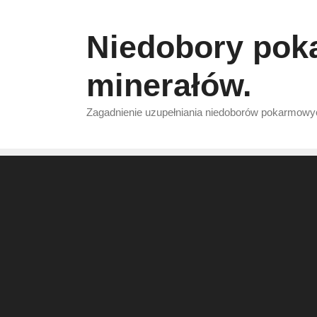
Przejdź
do
Niedobory pok
treści
minerałów.
Zagadnienie uzupełniania niedoborów pokarmowyc