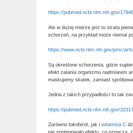
https://pubmed.ncbi.nlm.nih.gov/1784
Ale w dużej mierze jest to strata pie
schorzeń, na przykład może niemal po
https://www.ncbi.nlm.nih.gov/pmc/art
Są określone schorzenia, gdzie suple
efekt zalania organizmu nadmiarem ant
maskujemy skutek, zamiast spróbowa
Jedna z takich przypadłości to tak z
https://pubmed.ncbi.nlm.nih.gov/2231
Zarówno tokoferol, jak i
witamina C
dzi
nie spotęgowało efektu, co oznacza, 