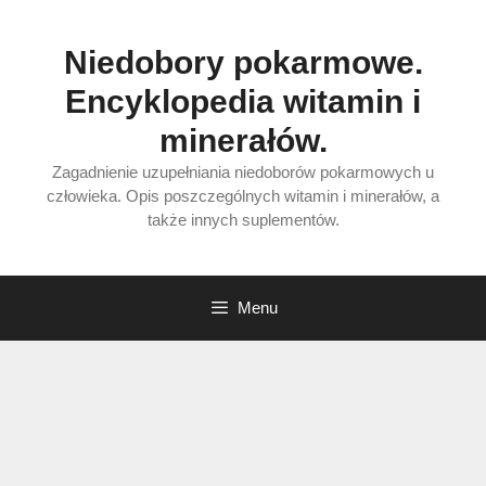
Przejdź
do
Niedobory pokarmowe.
treści
Encyklopedia witamin i
minerałów.
Zagadnienie uzupełniania niedoborów pokarmowych u
człowieka. Opis poszczególnych witamin i minerałów, a
także innych suplementów.
Menu