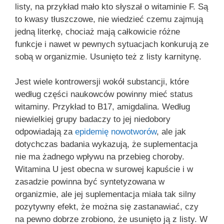
listy, na przykład mało kto słyszał o witaminie F. Są
to kwasy tłuszczowe, nie wiedzieć czemu zajmują
jedną literkę, chociaż mają całkowicie różne
funkcje i nawet w pewnych sytuacjach konkurują ze
sobą w organizmie. Usunięto też z listy karnitynę.
Jest wiele kontrowersji wokół substancji, które
według części naukowców powinny mieć status
witaminy. Przykład to B17, amigdalina. Według
niewielkiej grupy badaczy to jej niedobory
odpowiadają za
epidemię nowotworów
, ale jak
dotychczas badania wykazują, że suplementacja
nie ma żadnego wpływu na przebieg choroby.
Witamina U jest obecna w surowej kapuście i w
zasadzie powinna być syntetyzowana w
organizmie, ale jej suplementacja miała tak silny
pozytywny efekt, że można się zastanawiać, czy
na pewno dobrze zrobiono, że usunięto ją z listy. W