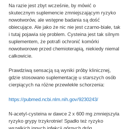
Na razie jest zbyt wcześnie, by mówić o
skutecznym suplemencie zmniejszającym ryzyko
nowotworów, ale wstępne badania są dość
obiecujące. Ale jako że nic nie jest czarno-białe, tak
i tutaj pojawia się problem. Cysteina jest tak silnym
suplementem, że potrafi ochronić komórki
nowotworowe przed chemioterapią, niekiedy niemal
całkowicie.
Prawdziwą sensacją są wyniki próby klinicznej,
gdzie stosowano suplementację u starszych osób
cierpiących na różne przewlekłe schorzenia:
https://pubmed.ncbi.nlm.nih.gov/9230243/
N-acetyl-cysteina w dawce 2 x 600 mg zmniejszyła
ryzyko grypy trzykrotnie! Spadło też ryzyko
wszelkich innych infekcji górnych dróg