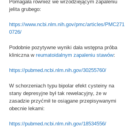
Pomagała również we wrzodziejącym zapaleniu
jelita grubego:
https://www.ncbi.nlm.nih.gov/pmc/articles/PMC271
0726/
Podobnie pozytywne wyniki dała wstępna próba
kliniczna w
reumatoidalnym zapaleniu stawów
:
https://pubmed.ncbi.nlm.nih.gov/30255760/
W schorzeniach typu bipolar efekt cysteiny na
stany depresyjne był tak rewelacyjny, że w
zasadzie przyćmił te osiągane przepisywanymi
obecnie lekami:
https://pubmed.ncbi.nlm.nih.gov/18534556/