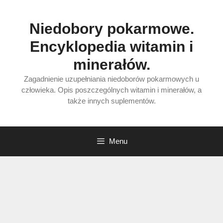
Przejdź
do
Niedobory pokarmowe.
treści
Encyklopedia witamin i
minerałów.
Zagadnienie uzupełniania niedoborów pokarmowych u
człowieka. Opis poszczególnych witamin i minerałów, a
także innych suplementów.
Menu